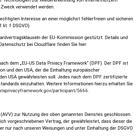
ge Technologien zur Wiedererkennung von Internetnutzern
en Zweck verwendet werden.
chtigten Interesse an einer möglichst fehlerfreien und sicheren
 lit. f DSGVO).
dardvertragsklauseln der EU-Kommission gestützt. Details und
tenschutz bei Cloudflare finden Sie hier:
 nach dem „EU-US Data Privacy Framework“ (DPF). Der DPF ist
n und den USA, der die Einhaltung europäischer
en USA gewährleisten soll. Jedes nach dem DPF zertifizierte
tandards einzuhalten. Weitere Informationen hierzu erhalten Sie
ataprivacyframework.gov/participant/5666
.
g (AVV) zur Nutzung des oben genannten Dienstes geschlossen.
ich vorgeschriebenen Vertrag, der gewährleistet, dass dieser die
r nur nach unseren Weisungen und unter Einhaltung der DSGVO