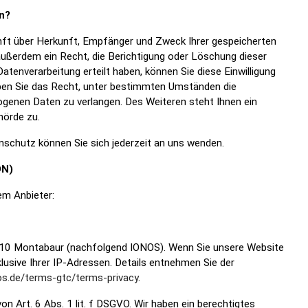
n?
unft über Herkunft, Empfänger und Zweck Ihrer gespeicherten
ußerdem ein Recht, die Berichtigung oder Löschung dieser
Datenverarbeitung erteilt haben, können Sie diese Einwilligung
aben Sie das Recht, unter bestimmten Umständen die
ogenen Daten zu verlangen. Des Weiteren steht Ihnen ein
hörde zu.
schutz können Sie sich jederzeit an uns wenden.
DN)
em Anbieter:
56410 Montabaur (nachfolgend IONOS). Wenn Sie unsere Website
lusive Ihrer IP-Adressen. Details entnehmen Sie der
os.de/terms-gtc/terms-privacy
.
 Art. 6 Abs. 1 lit. f DSGVO. Wir haben ein berechtigtes