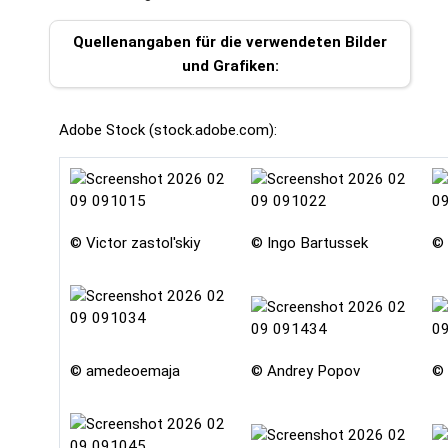
Quellenangaben für die verwendeten Bilder
und Grafiken:
Adobe Stock (stock.adobe.com):
© Victor zastol'skiy
© Ingo Bartussek
© 
© amedeoemaja
© Andrey Popov
© 