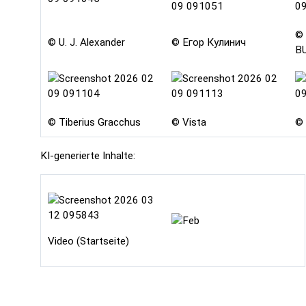
©
© U. J. Alexander
© Егор Кулинич
B
© Tiberius Gracchus
© Vista
© 
KI-generierte Inhalte:
Video (Startseite)